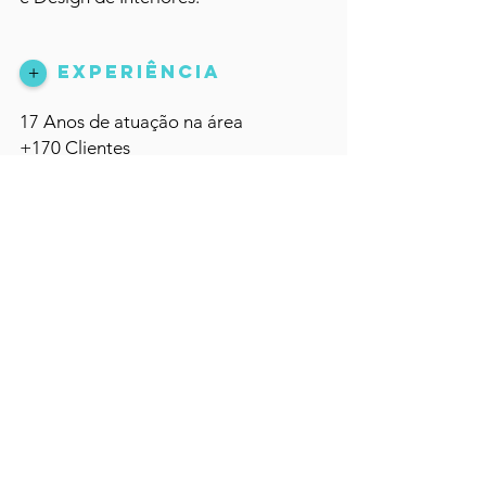
experiência
+
17 Anos de atuação na área
+170 Clientes
localização
+
Atuamos nos Bairros de
Moema, Vila Mariana, Paraíso, Bela
Vista, Jardins, Itaim Bibi, Pinheiros e
Vila Madalena.
FAQ