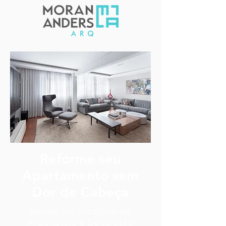
Reforme seu
Apartamento sem
Dor de Cabeça
Somos um Escritório de
Arquitetura e Decoração