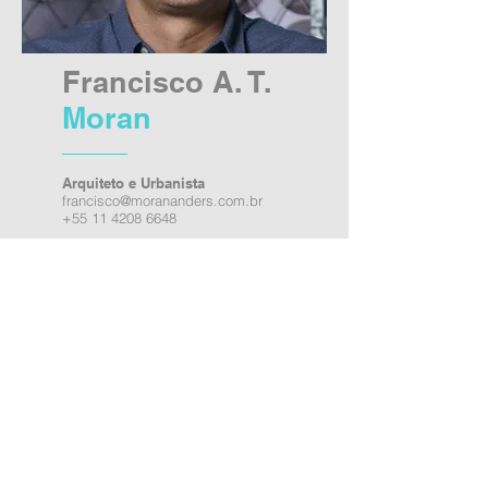
Francisco A. T.
Moran
Arquiteto e Urbanista
francisco@morananders.com.br
+55 11 4208 6648
>