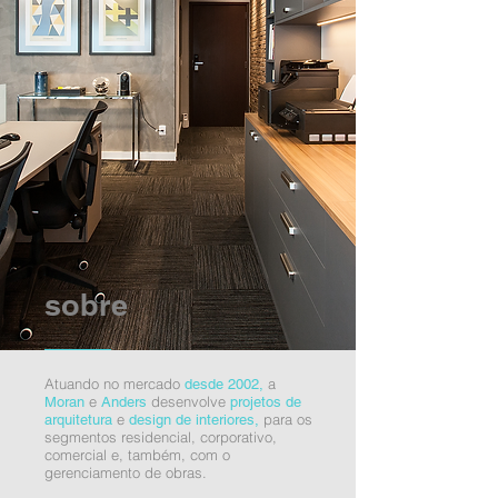
sobre
Atuando no mercado
a
desde 2002,
e
desenvolve
Moran
Anders
projetos de
e
para os
arquitetura
design de interiores,
segmentos residencial, corporativo,
comercial e, também, com o
gerenciamento de obras.