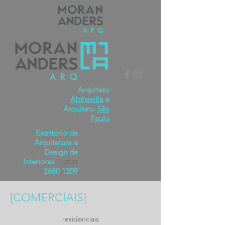
Arquiteto
Alphaville
e
Arquiteto
São
Paulo
Escritório de
Arquitetura e
Design de
Interiores
+55 11
2680 1209
[COMERCIAIS]
residenciais