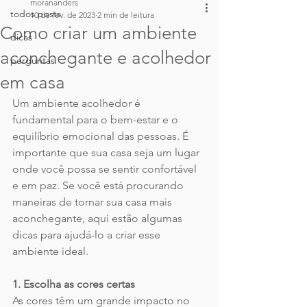
morananders
todos posts
10 de fev. de 2023
2 min de leitura
Como criar um ambiente
dicas
aconchegante e acolhedor
perguntas
em casa
Um ambiente acolhedor é 
fundamental para o bem-estar e o 
equilíbrio emocional das pessoas. É 
importante que sua casa seja um lugar 
onde você possa se sentir confortável 
e em paz. Se você está procurando 
maneiras de tornar sua casa mais 
aconchegante, aqui estão algumas 
dicas para ajudá-lo a criar esse 
ambiente ideal.
1. Escolha as cores certas
As cores têm um grande impacto no 