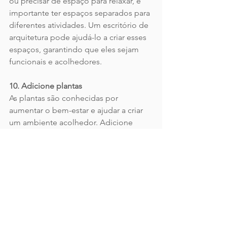
ou precisar de espaço para relaxar, é 
importante ter espaços separados para 
diferentes atividades. Um escritório de 
arquitetura pode ajudá-lo a criar esses 
espaços, garantindo que eles sejam 
funcionais e acolhedores.
10. Adicione plantas
As plantas são conhecidas por 
aumentar o bem-estar e ajudar a criar 
um ambiente acolhedor. Adicione 
algumas plantas ao seu ambiente para 
trazer a natureza para dentro de casa. 
Além disso, as plantas são ótimas para 
filtrar o ar e melhorar a qualidade do ar 
dentro de casa.
	Em resumo, criar um ambiente 
acolhedor em casa é uma combinação 