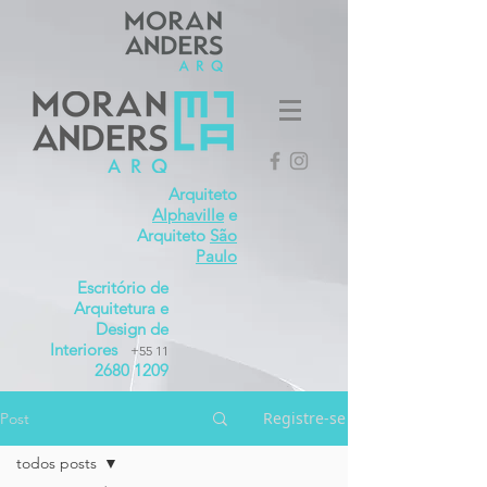
Arquiteto
Alphaville
e
Arquiteto
São
Paulo
Escritório de
Arquitetura e
Design de
Interiores
+55 11
2680 1209
Registre-se
Post
todos posts