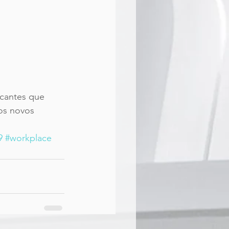
os novos 
9
#workplace