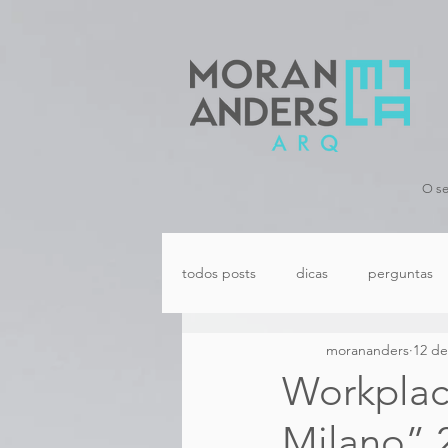
O se
todos posts
dicas
perguntas
morananders
12 de
Workplac
Milano” 