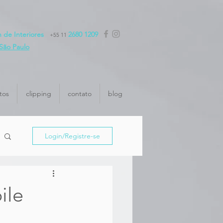
gn de Interiores
2680 1209
+55 11
São Paulo
tos
clipping
contato
blog
Login/Registre-se
ile