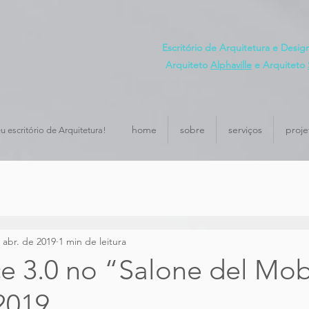
Escritório de Arquitetura e Desi
Arquiteto
Alphaville
e Arquiteto
home
sobre
serviços
proje
u escritório de Arquitetura!
 abr. de 2019
1 min de leitura
e 3.0 no “Salone del Mob
2019