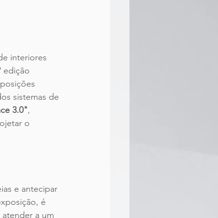
de interiores 
 edição 
xposições 
dos sistemas de 
ce 3.0"
, 
jetar o 
ias e antecipar 
xposição, é 
e atender a um 